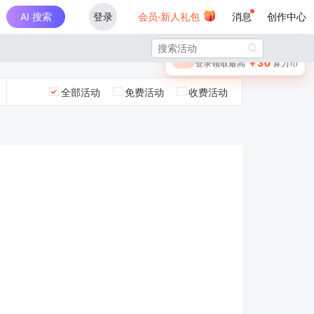
AI 搜索
登录
会员·新人礼包
消息
创作中心
×

未登录
🎁
￥30
登录领取最高
算力币
全部活动
免费活动
收费活动