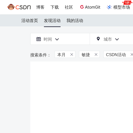
博客
下载
社区
AtomGit
模型市场
活动首页
发现活动
我的活动

时间
城市



本月
敏捷
CSDN活动

