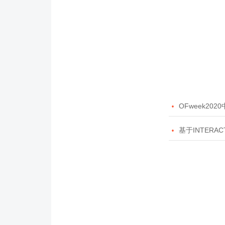

OFweek20

基于INTERAC