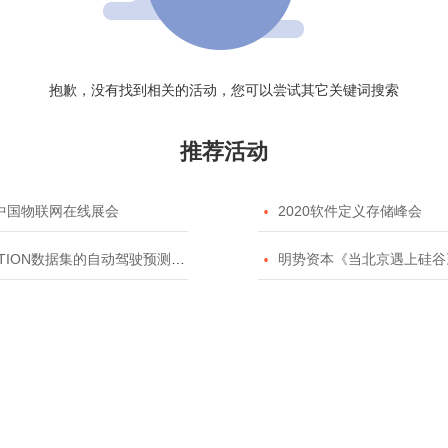
抱歉，没有找到相关的活动，您可以尝试其它关键词搜索
推荐活动
20中国物联网在线展会

2020软件定义存储峰会
TION数据集的自动驾驶预测模型挑战赛

明势资本《当北京遇上硅谷》系列之2