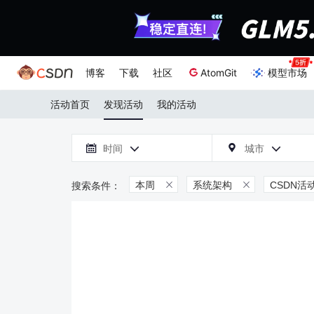
博客
下载
社区
AtomGit
模型市场
活动首页
发现活动
我的活动

时间
城市



本周
系统架构
CSDN活

