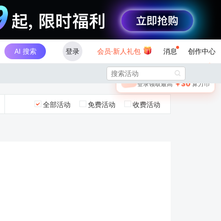
AI 搜索
登录
会员·新人礼包
消息
创作中心
×

未登录
🎁
￥30
登录领取最高
算力币
全部活动
免费活动
收费活动