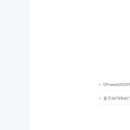

OFweek20

基于INTERAC