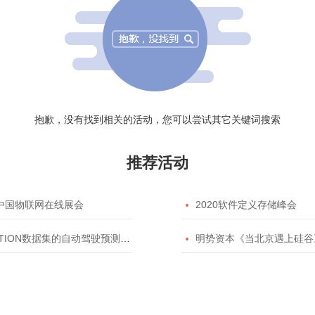
抱歉，没有找到相关的活动，您可以尝试其它关键词搜索
推荐活动
20中国物联网在线展会

2020软件定义存储峰会
TION数据集的自动驾驶预测模型挑战赛

明势资本《当北京遇上硅谷》系列之2