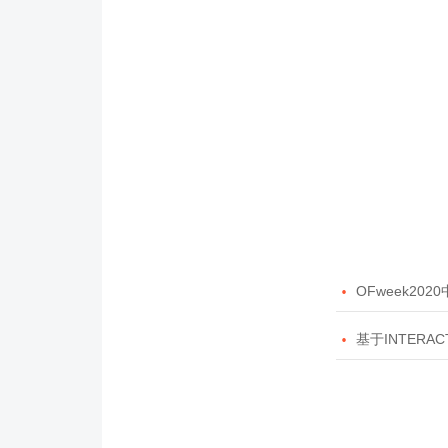

OFweek20

基于INTERAC