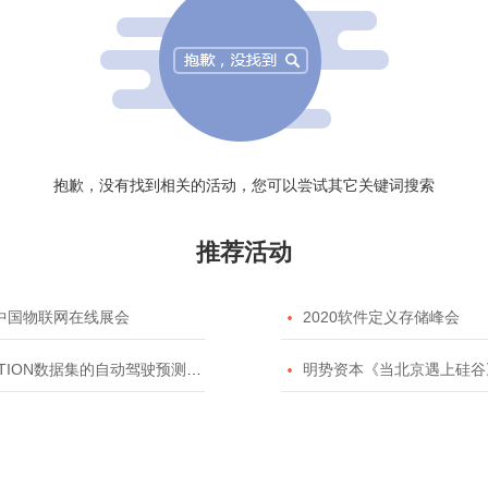
抱歉，没有找到相关的活动，您可以尝试其它关键词搜索
推荐活动
20中国物联网在线展会

2020软件定义存储峰会
TION数据集的自动驾驶预测模型挑战赛

明势资本《当北京遇上硅谷》系列之2