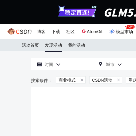
博客
下载
社区
AtomGit
模型市场
活动首页
发现活动
我的活动

时间
城市



商业模式
CSDN活动
重

