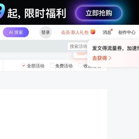
AI 搜索
登录
会员·新人礼包
消息
创作中心
×

未登录
🎁
￥30
登录领取最高
算力币
全部活动
免费活动
收费活动