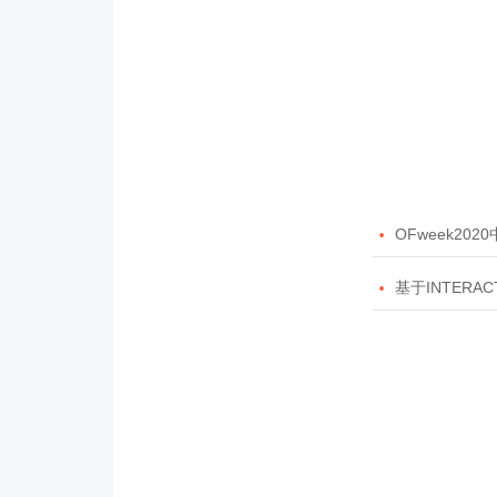

OFweek20

基于INTERAC