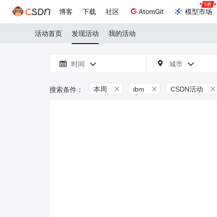
博客
下载
社区
AtomGit
模型市场
活动首页
发现活动
我的活动

时间
城市



本周
ibm
CSDN活动


