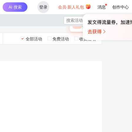
AI 搜索
登录
会员·新人礼包
消息
创作中心
×

未登录
🎁
￥30
登录领取最高
算力币
全部活动
免费活动
收费活动