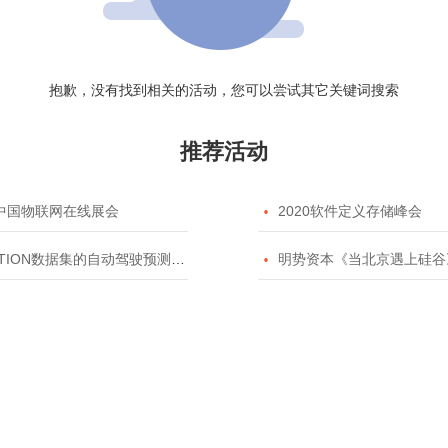
抱歉，没有找到相关的活动，您可以尝试其它关键词搜索
推荐活动
20中国物联网在线展会

2020软件定义存储峰会
TION数据集的自动驾驶预测模型挑战赛

明势资本《当北京遇上硅谷》系列之2