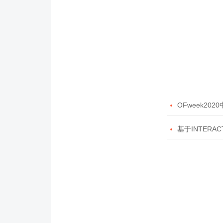

OFweek20

基于INTERAC