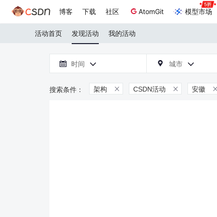
博客
下载
社区
AtomGit
模型市场
活动首页
发现活动
我的活动

时间
城市



架构
CSDN活动
安徽

