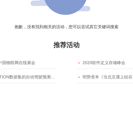
抱歉，没有找到相关的活动，您可以尝试其它关键词搜索
推荐活动
20中国物联网在线展会

2020软件定义存储峰会
TION数据集的自动驾驶预测模型挑战赛

明势资本《当北京遇上硅谷》系列之2