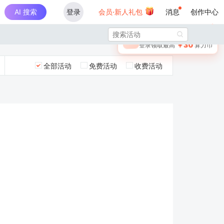
AI 搜索
登录
会员·新人礼包
消息
创作中心
×

未登录
🎁
￥30
登录领取最高
算力币
全部活动
免费活动
收费活动