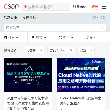
打开App
活动首页
发现活动
我的活动

时间
城市
类型
更多







大数据
CSDN活动
北京



深度学习与强化学习技术沙
Cloud Native时代的应用之
龙 暨《深度学习模型及应用
路与开源创新
详解》新书发布会