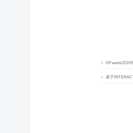

OFweek20

基于INTERAC