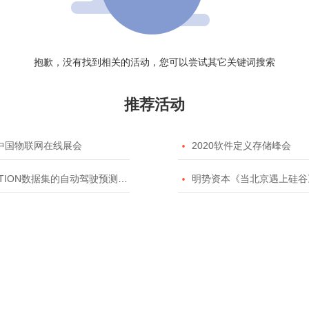
抱歉，没有找到相关的活动，您可以尝试其它关键词搜索
推荐活动
20中国物联网在线展会

2020软件定义存储峰会
TION数据集的自动驾驶预测模型挑战赛

明势资本《当北京遇上硅谷》系列之2