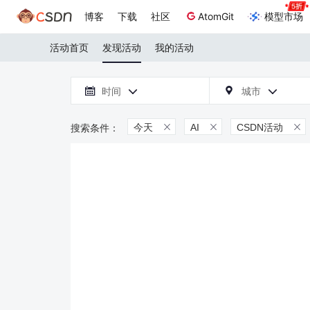
博客
下载
社区
AtomGit
模型市场
活动首页
发现活动
我的活动

时间
城市



今天
AI
CSDN活动


