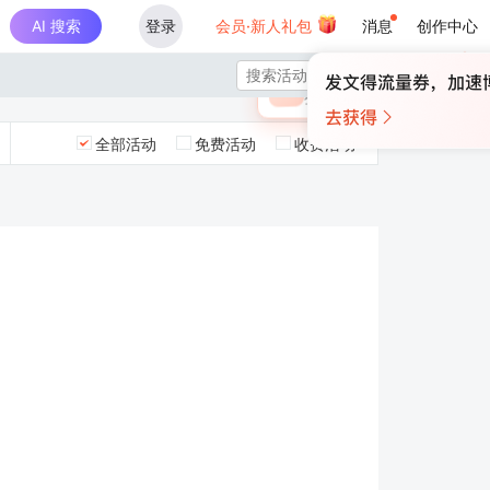
AI 搜索
登录
会员·新人礼包
消息
创作中心
×

未登录
🎁
￥30
登录领取最高
算力币
全部活动
免费活动
收费活动