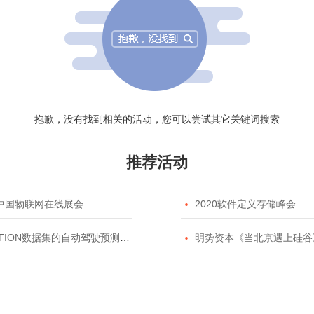
抱歉，没有找到相关的活动，您可以尝试其它关键词搜索
推荐活动
20中国物联网在线展会

2020软件定义存储峰会
TION数据集的自动驾驶预测模型挑战赛

明势资本《当北京遇上硅谷》系列之2