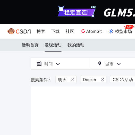
博客
下载
社区
AtomGit
模型市场
活动首页
发现活动
我的活动

时间
城市



明天
Docker
CSDN活动

