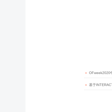

OFweek20

基于INTERAC