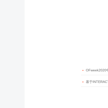

OFweek20

基于INTERAC