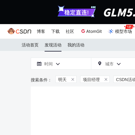
博客
下载
社区
AtomGit
模型市场
活动首页
发现活动
我的活动

时间
城市



明天
项目经理
CSDN活

