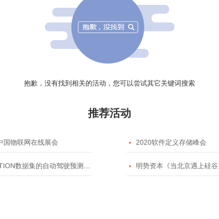
抱歉，没有找到相关的活动，您可以尝试其它关键词搜索
推荐活动
20中国物联网在线展会

2020软件定义存储峰会
TION数据集的自动驾驶预测模型挑战赛

明势资本《当北京遇上硅谷》系列之2