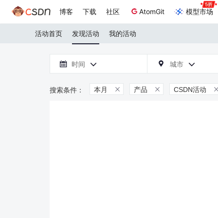
博客
下载
社区
AtomGit
模型市场
活动首页
发现活动
我的活动

时间
城市



本月
产品
CSDN活动

