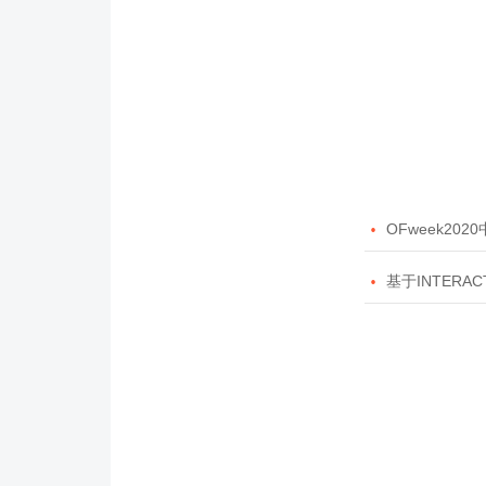

OFweek20

基于INTERAC