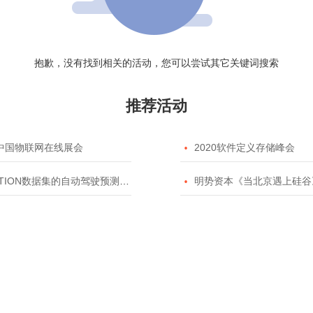
抱歉，没有找到相关的活动，您可以尝试其它关键词搜索
推荐活动
20中国物联网在线展会

2020软件定义存储峰会
TION数据集的自动驾驶预测模型挑战赛

明势资本《当北京遇上硅谷》系列之2