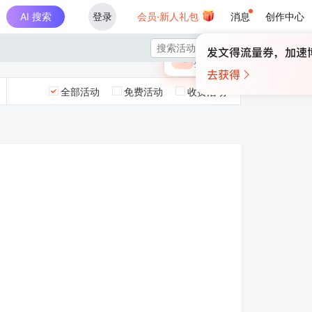
AI 搜索
登录
会员·新人礼包
消息
创作中心
×

未登录
🎁
￥30
登录领取最高
算力币
全部活动
免费活动
收费活动