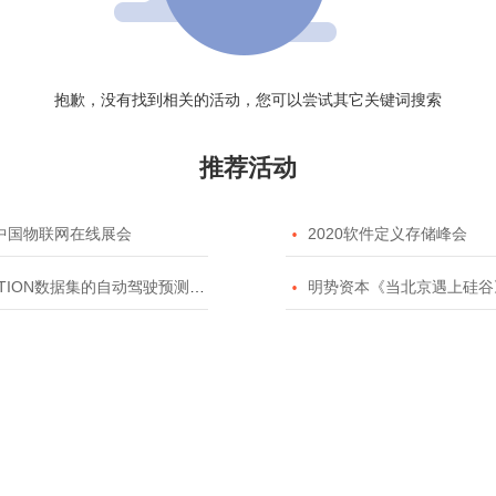
抱歉，没有找到相关的活动，您可以尝试其它关键词搜索
推荐活动
20中国物联网在线展会

2020软件定义存储峰会
TION数据集的自动驾驶预测模型挑战赛

明势资本《当北京遇上硅谷》系列之2