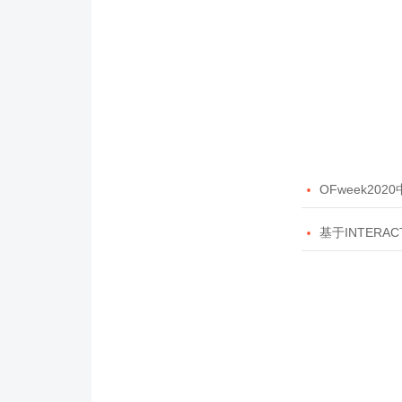

OFweek20

基于INTERAC