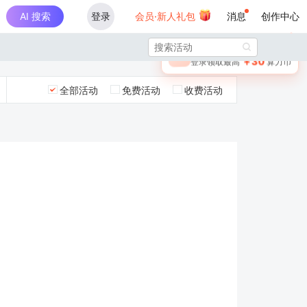
AI 搜索
登录
会员·新人礼包
消息
创作中心
×

未登录
🎁
￥30
登录领取最高
算力币
全部活动
免费活动
收费活动