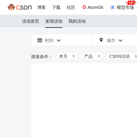
博客
下载
社区
AtomGit
模型市场
活动首页
发现活动
我的活动

时间
城市



本月
产品
CSDN活动

