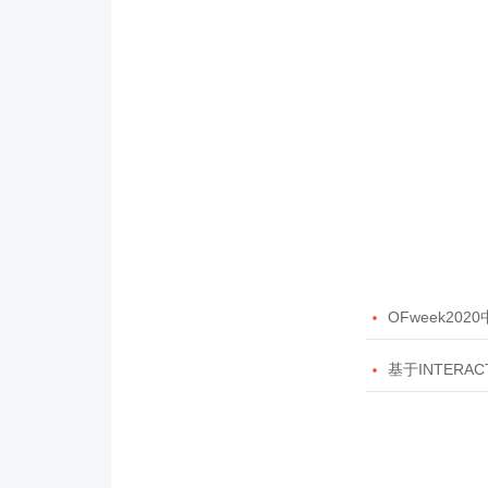

OFweek20

基于INTERAC