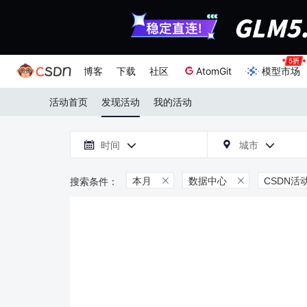
博客
下载
社区
AtomGit
模型市场
活动首页
发现活动
我的活动

时间
城市



本月
数据中心
CSDN活

