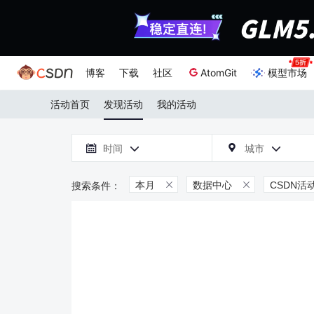
博客
下载
社区
AtomGit
模型市场
活动首页
发现活动
我的活动

时间
城市



本月
数据中心
CSDN活

