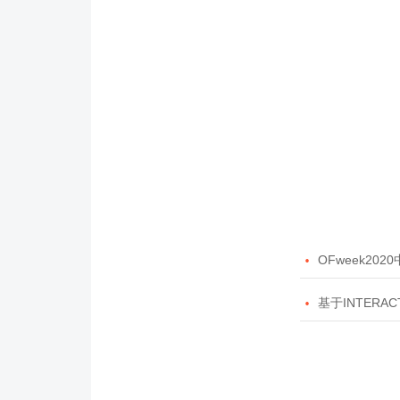

OFweek20

基于INTERAC