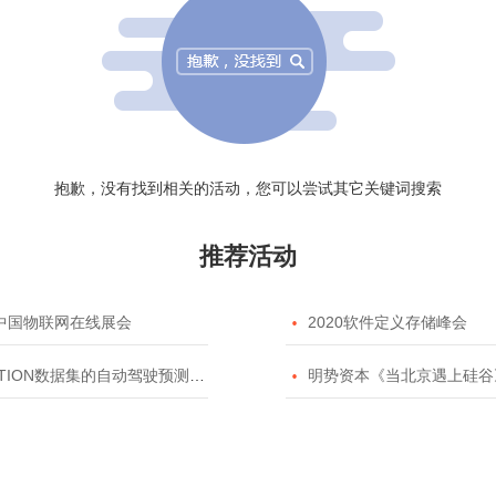
抱歉，没有找到相关的活动，您可以尝试其它关键词搜索
推荐活动
20中国物联网在线展会

2020软件定义存储峰会
TION数据集的自动驾驶预测模型挑战赛

明势资本《当北京遇上硅谷》系列之2