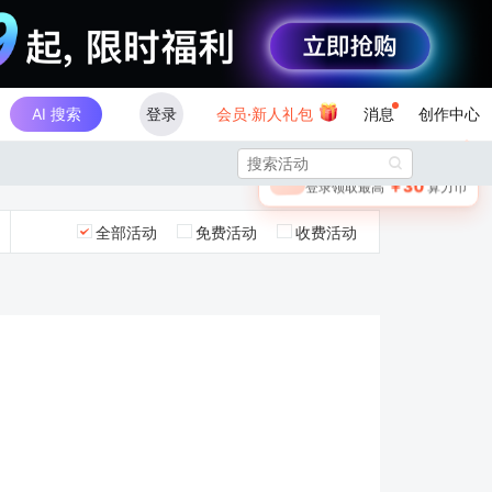
AI 搜索
登录
会员·新人礼包
消息
创作中心
×

未登录
🎁
￥30
登录领取最高
算力币
全部活动
免费活动
收费活动