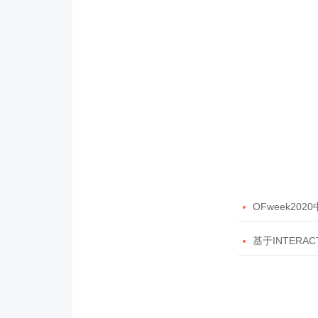

OFweek20

基于INTERAC