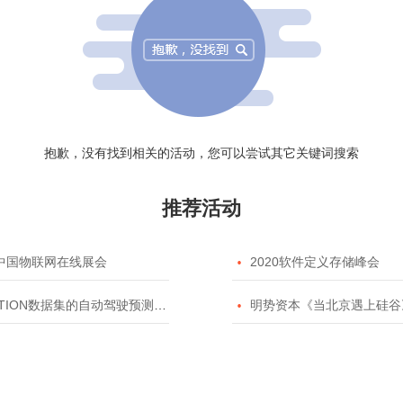
抱歉，没有找到相关的活动，您可以尝试其它关键词搜索
推荐活动
20中国物联网在线展会

2020软件定义存储峰会
TION数据集的自动驾驶预测模型挑战赛

明势资本《当北京遇上硅谷》系列之2