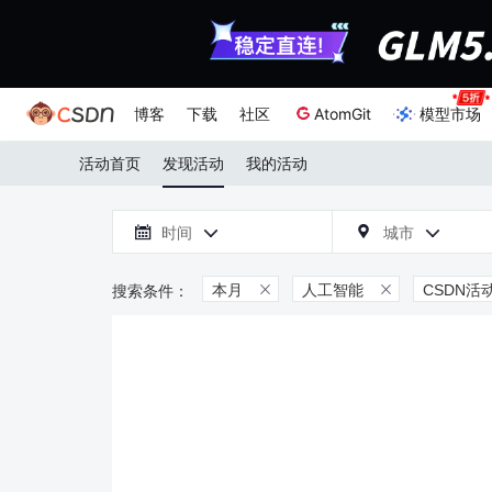
博客
下载
社区
AtomGit
模型市场
活动首页
发现活动
我的活动

时间
城市



本月
人工智能
CSDN活

