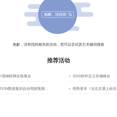
抱歉，没有找到相关的活动，您可以尝试其它关键词搜索
推荐活动
20中国物联网在线展会

2020软件定义存储峰会
TION数据集的自动驾驶预测模型挑战赛

明势资本《当北京遇上硅谷》系列之2