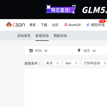
博客
下载
社区
AtomGit
模型市场
活动首页
发现活动
我的活动

时间
城市



本月
ibm
CSDN活动


