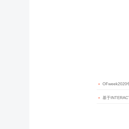

OFweek20

基于INTERAC