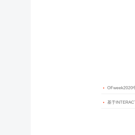

OFweek20

基于INTERAC