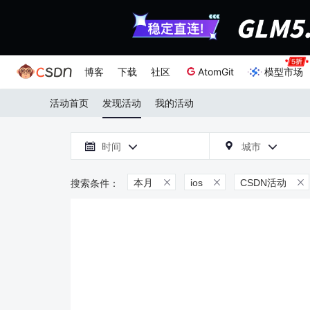
博客
下载
社区
AtomGit
模型市场
活动首页
发现活动
我的活动

时间
城市



本月
ios
CSDN活动


