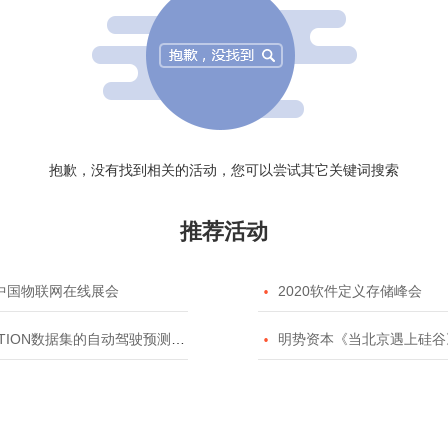
抱歉，没有找到相关的活动，您可以尝试其它关键词搜索
推荐活动
20中国物联网在线展会

2020软件定义存储峰会
TION数据集的自动驾驶预测模型挑战赛

明势资本《当北京遇上硅谷》系列之2