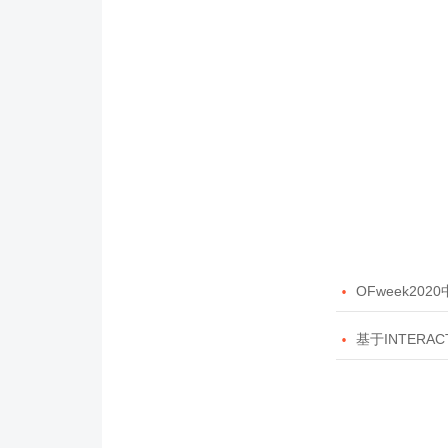

OFweek20

基于INTERAC