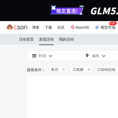
博客
下载
社区
AtomGit
模型市场
活动首页
发现活动
我的活动

时间
城市



本月
工程师
CSDN活动

