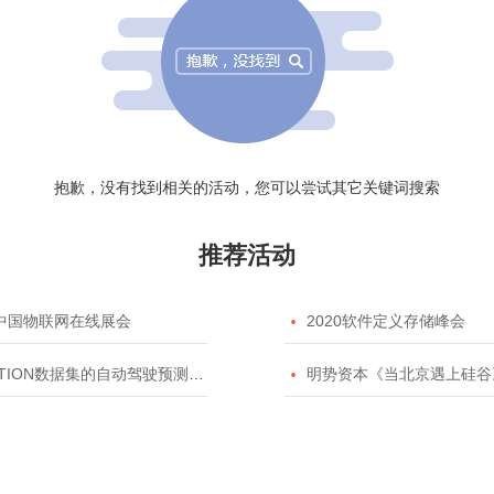
抱歉，没有找到相关的活动，您可以尝试其它关键词搜索
推荐活动
20中国物联网在线展会

2020软件定义存储峰会
TION数据集的自动驾驶预测模型挑战赛

明势资本《当北京遇上硅谷》系列之2