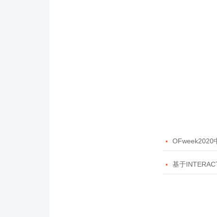

OFweek20

基于INTERAC