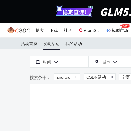
博客
下载
社区
AtomGit
模型市场
活动首页
发现活动
我的活动

时间
城市



android
CSDN活动
宁夏

