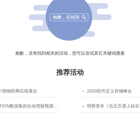
抱歉，没有找到相关的活动，您可以尝试其它关键词搜索
推荐活动
20中国物联网在线展会

2020软件定义存储峰会
TION数据集的自动驾驶预测模型挑战赛

明势资本《当北京遇上硅谷》系列之2