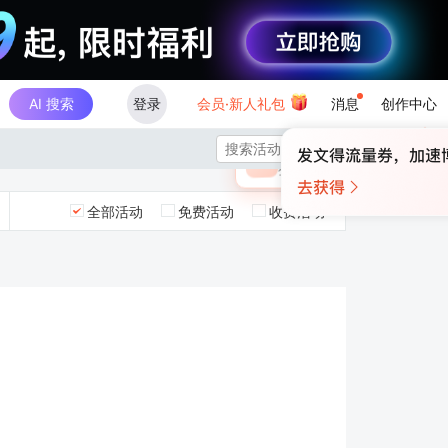
AI 搜索
登录
会员·新人礼包
消息
创作中心
×

未登录
🎁
￥30
登录领取最高
算力币
全部活动
免费活动
收费活动