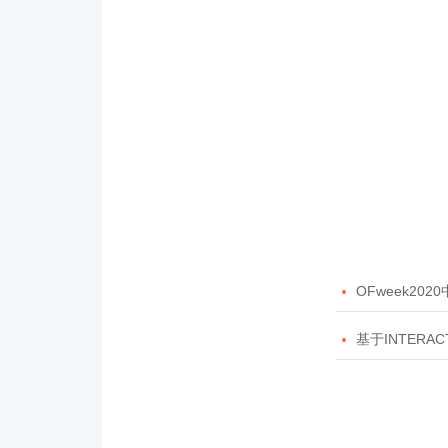

OFweek20

基于INTERAC