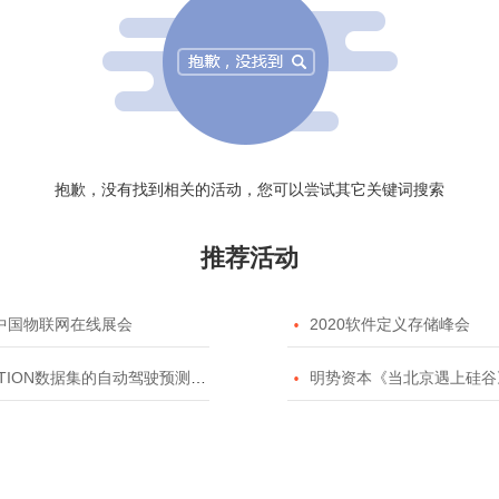
抱歉，没有找到相关的活动，您可以尝试其它关键词搜索
推荐活动
20中国物联网在线展会

2020软件定义存储峰会
TION数据集的自动驾驶预测模型挑战赛

明势资本《当北京遇上硅谷》系列之2