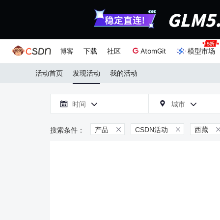
博客
下载
社区
AtomGit
模型市场
活动首页
发现活动
我的活动

时间
城市



产品
CSDN活动
西藏

