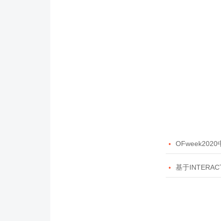

OFweek20

基于INTERAC