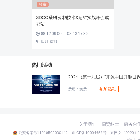
收费
SDCC系列 架构技术&运维实战峰会成
都站
08-12 09:00 — 08-13 17:30

四川 成都

热门活动
2024（第十九届）“开源中国开源世界
参加活动
费用：免费
关于我们
招贤纳士
商务合
公安备案号11010502030143
京ICP备19004658号
京网文〔2020〕10