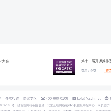
”大会
第十一届开源操作系
参
费用：免费
作
寻求报道
协议专区
400-660-0108
kefu@csdn.net
39-165号
经营性网站备案信息
北京互联网违法和不良信息举报中心
家长监护