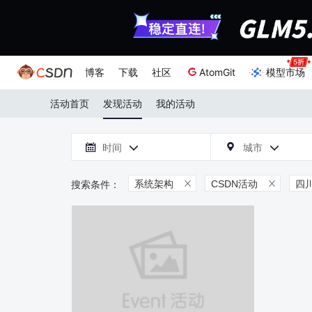
博客
下载
社区
AtomGit
模型市场
活动首页
发现活动
我的活动

时间
城市



系统架构
CSDN活动
四

