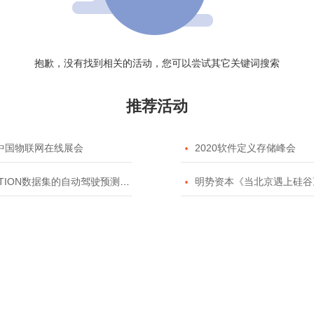
抱歉，没有找到相关的活动，您可以尝试其它关键词搜索
推荐活动
20中国物联网在线展会

2020软件定义存储峰会
TION数据集的自动驾驶预测模型挑战赛

明势资本《当北京遇上硅谷》系列之2