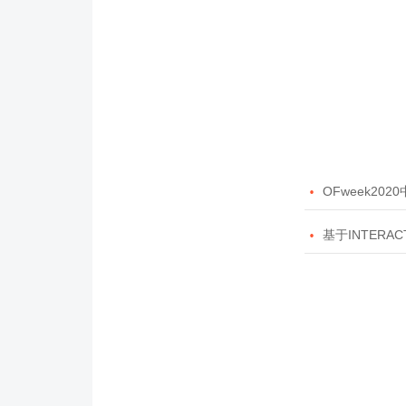

OFweek20

基于INTERAC