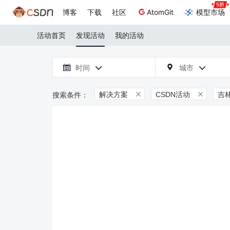
博客
下载
社区
AtomGit
模型市场
活动首页
发现活动
我的活动

时间
城市



解决方案
CSDN活动
吉

