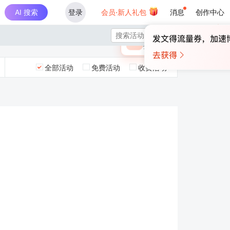
AI 搜索
登录
会员·新人礼包
消息
创作中心
×

未登录
🎁
￥30
登录领取最高
算力币
全部活动
免费活动
收费活动