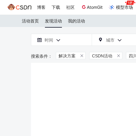
博客
下载
社区
AtomGit
模型市场
活动首页
发现活动
我的活动

时间
城市



解决方案
CSDN活动
四

