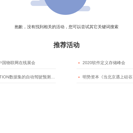
抱歉，没有找到相关的活动，您可以尝试其它关键词搜索
推荐活动
20中国物联网在线展会

2020软件定义存储峰会
TION数据集的自动驾驶预测模型挑战赛

明势资本《当北京遇上硅谷》系列之2