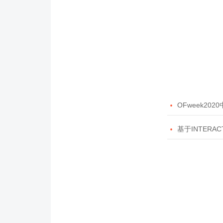

OFweek20

基于INTERAC