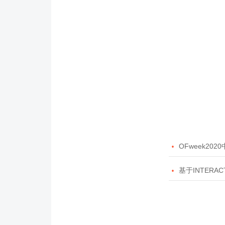

OFweek20

基于INTERAC