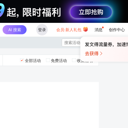
AI 搜索
登录
会员·新人礼包
消息
创作中心

全部活动
免费活动
收费活动