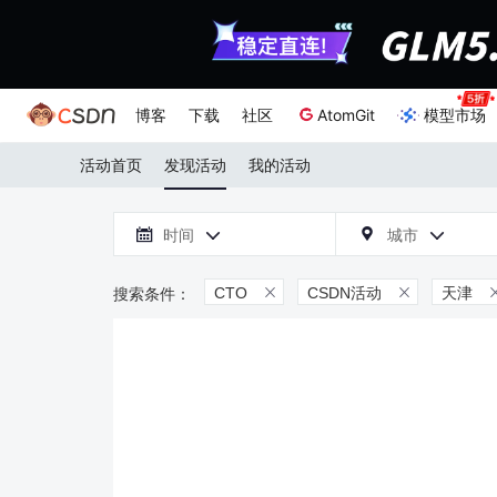
博客
下载
社区
AtomGit
模型市场
活动首页
发现活动
我的活动

时间
城市



CTO
CSDN活动
天津

