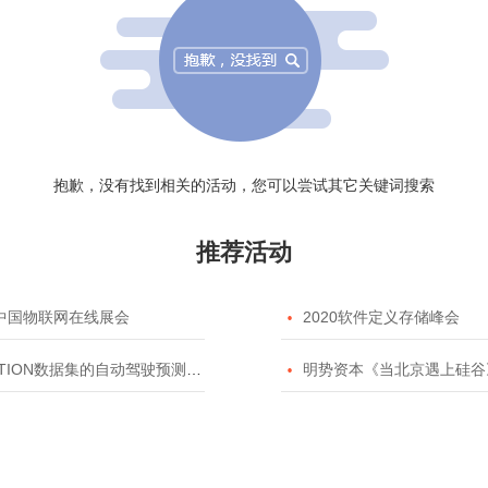
抱歉，没有找到相关的活动，您可以尝试其它关键词搜索
推荐活动
20中国物联网在线展会

2020软件定义存储峰会
TION数据集的自动驾驶预测模型挑战赛

明势资本《当北京遇上硅谷》系列之2