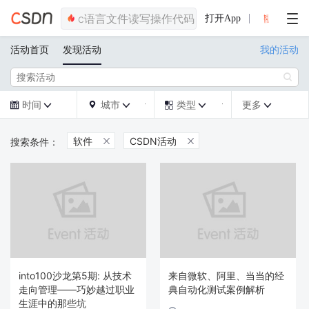
打开App
活动首页
发现活动
我的活动

时间
城市
类型
更多







软件
CSDN活动


into100沙龙第5期: 从技术
来自微软、阿里、当当的经
走向管理——巧妙越过职业
典自动化测试案例解析
生涯中的那些坑