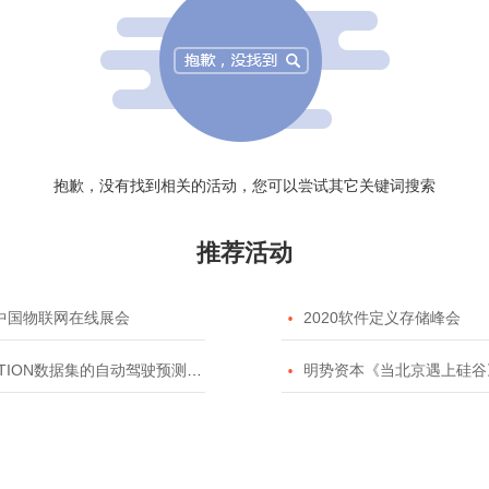
抱歉，没有找到相关的活动，您可以尝试其它关键词搜索
推荐活动
20中国物联网在线展会

2020软件定义存储峰会
TION数据集的自动驾驶预测模型挑战赛

明势资本《当北京遇上硅谷》系列之2