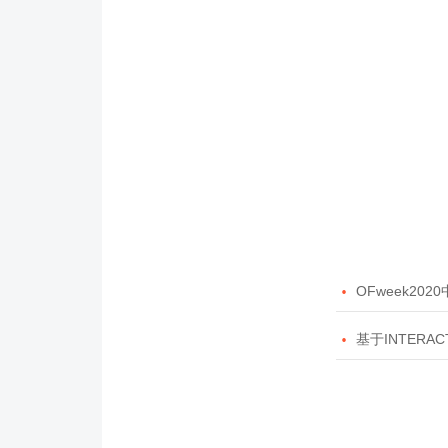

OFweek20

基于INTERAC