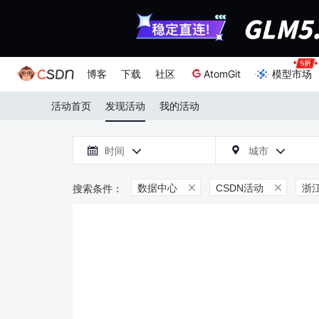
博客
下载
社区
AtomGit
模型市场
活动首页
发现活动
我的活动

时间
城市



数据中心
CSDN活动
浙

