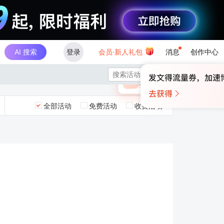
AI 搜索
登录
会员·新人礼包
消息
创作中心
×

未登录
🎁
￥30
登录领取最高
算力币
全部活动
免费活动
收费活动