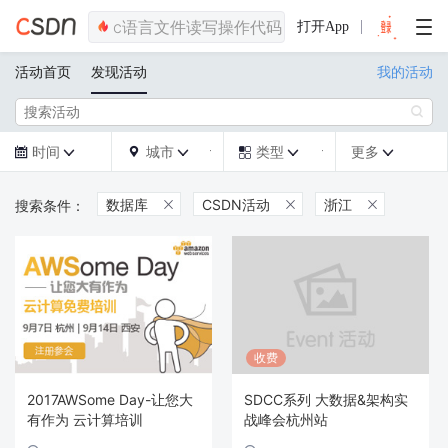
打开App
活动首页
发现活动
我的活动

时间
城市
类型
更多







数据库
CSDN活动
浙江



收费
2017AWSome Day-让您大
SDCC系列 大数据&架构实
有作为 云计算培训
战峰会杭州站