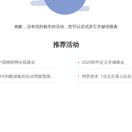
抱歉，没有找到相关的活动，您可以尝试其它关键词搜索
推荐活动
20中国物联网在线展会

2020软件定义存储峰会
TION数据集的自动驾驶预测模型挑战赛

明势资本《当北京遇上硅谷》系列之2