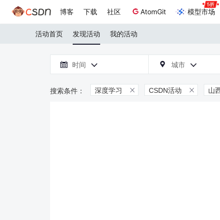
博客
下载
社区
AtomGit
模型市场
活动首页
发现活动
我的活动

时间
城市



深度学习
CSDN活动
山

