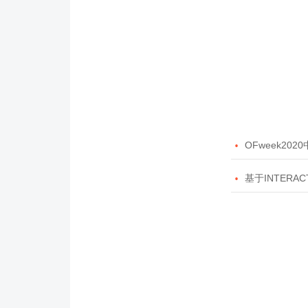

OFweek20

基于INTERAC