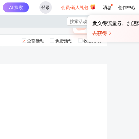
AI 搜索
登录
会员·新人礼包
消息
创作中心
×

未登录
🎁
￥30
登录领取最高
算力币
全部活动
免费活动
收费活动