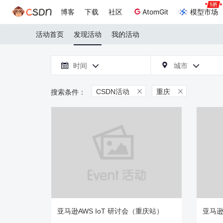
博客
下载
社区
AtomGit
模型市场
活动首页
发现活动
我的活动

时间
城市



CSDN活动
重庆


亚马逊AWS IoT 研讨会（重庆站）
亚马逊