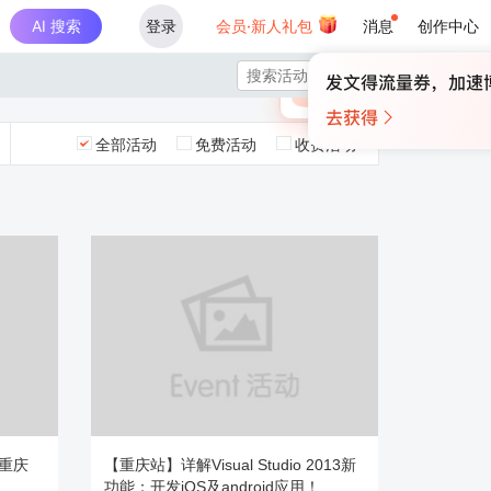
AI 搜索
登录
会员·新人礼包
消息
创作中心
×

未登录
🎁
￥30
登录领取最高
算力币
全部活动
免费活动
收费活动
重庆
【重庆站】详解Visual Studio 2013新
功能：开发iOS及android应用！