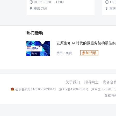
01-05 13:30 — 17:00
11-1


重庆 万州
重庆


热门活动
洞见2022中国企业服务年会 高增长
参加活动
费用：免费
关于我们
招贤纳士
商务合
公安备案号11010502030143
京ICP备19004658号
京网文〔2020〕10
版权与