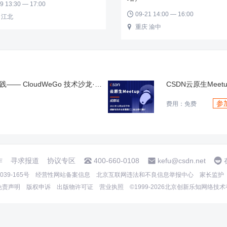
9 13:30 — 17:00
09-21 14:00 — 16:00

 江北
重庆 渝中

的下一步
2021混合云大会
参
费用：免费
作
寻求报道
协议专区
400-660-0108
kefu@csdn.net
39-165号
经营性网站备案信息
北京互联网违法和不良信息举报中心
家长监护
免责声明
版权申诉
出版物许可证
营业执照
©1999-2026北京创新乐知网络技