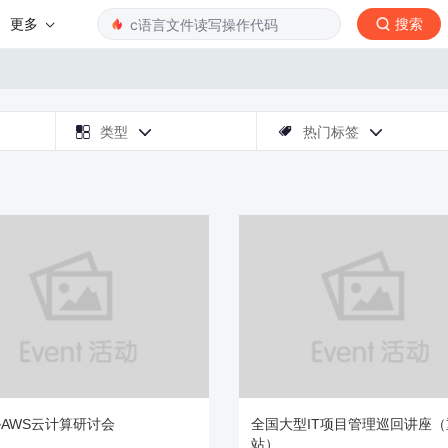
更多
搜索

类型
热门标签



AWS云计算研讨会
全国大型IT项目管理巡回讲座（
站）