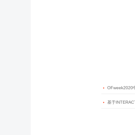

OFweek20

基于INTERAC