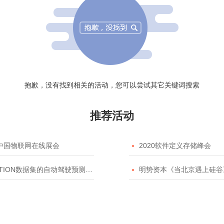
抱歉，没有找到相关的活动，您可以尝试其它关键词搜索
推荐活动
20中国物联网在线展会

2020软件定义存储峰会
TION数据集的自动驾驶预测模型挑战赛

明势资本《当北京遇上硅谷》系列之2