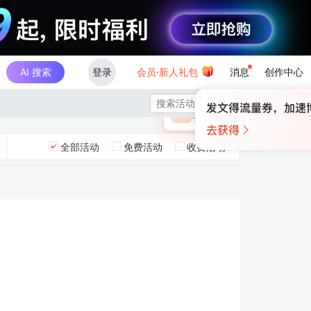
AI 搜索
登录
会员·新人礼包
消息
创作中心
×

未登录
🎁
￥30
登录领取最高
算力币
全部活动
免费活动
收费活动