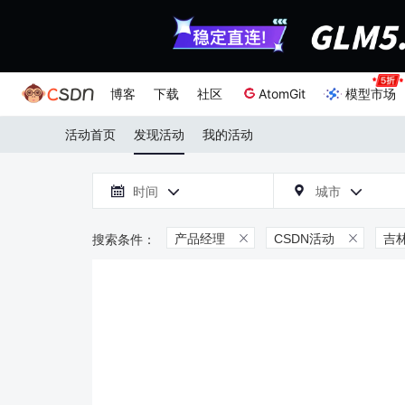
博客
下载
社区
AtomGit
模型市场
活动首页
发现活动
我的活动

时间
城市



产品经理
CSDN活动
吉

