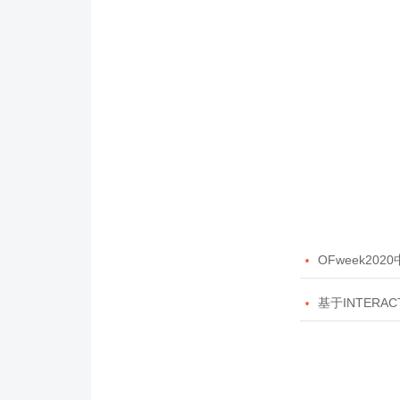

OFweek20

基于INTERAC