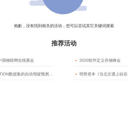
抱歉，没有找到相关的活动，您可以尝试其它关键词搜索
推荐活动
20中国物联网在线展会

2020软件定义存储峰会
TION数据集的自动驾驶预测模型挑战赛

明势资本《当北京遇上硅谷》系列之2