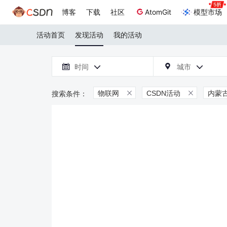
博客
下载
社区
AtomGit
模型市场
活动首页
发现活动
我的活动

时间
城市



物联网
CSDN活动
内蒙

