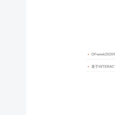

OFweek20

基于INTERAC