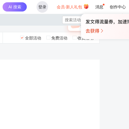
AI 搜索
登录
会员·新人礼包
消息
创作中心
×

未登录
🎁
￥30
登录领取最高
算力币
全部活动
免费活动
收费活动