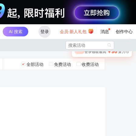
AI 搜索
登录
会员·新人礼包
消息
创作中心
×

未登录
🎁
￥30
登录领取最高
算力币
全部活动
免费活动
收费活动