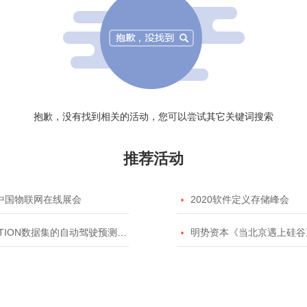
抱歉，没有找到相关的活动，您可以尝试其它关键词搜索
推荐活动
20中国物联网在线展会

2020软件定义存储峰会
TION数据集的自动驾驶预测模型挑战赛

明势资本《当北京遇上硅谷》系列之2