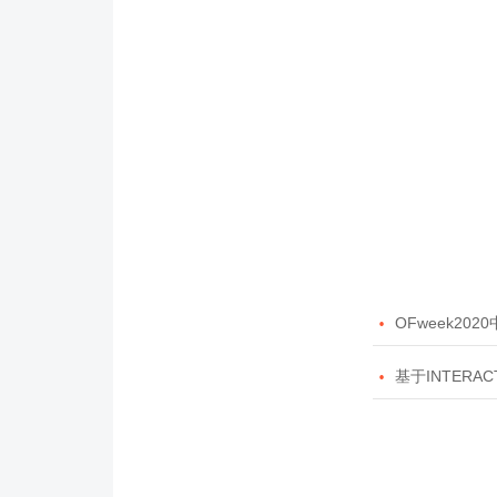

OFweek20

基于INTERAC