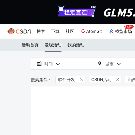
博客
下载
社区
AtomGit
模型市场
活动首页
发现活动
我的活动

时间
城市



软件开发
CSDN活动
山

