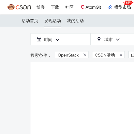
博客
下载
社区
AtomGit
模型市场
活动首页
发现活动
我的活动

时间
城市



OpenStack
CSDN活动

