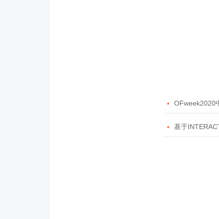

OFweek20

基于INTERAC