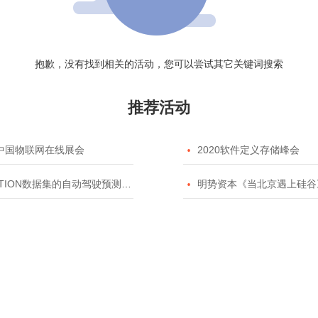
抱歉，没有找到相关的活动，您可以尝试其它关键词搜索
推荐活动
20中国物联网在线展会

2020软件定义存储峰会
TION数据集的自动驾驶预测模型挑战赛

明势资本《当北京遇上硅谷》系列之2