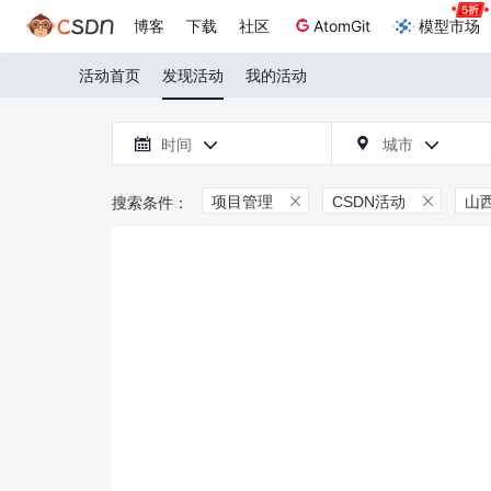
博客
下载
社区
AtomGit
模型市场
活动首页
发现活动
我的活动

时间
城市



项目管理
CSDN活动
山

