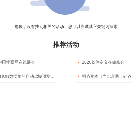
抱歉，没有找到相关的活动，您可以尝试其它关键词搜索
推荐活动
20中国物联网在线展会

2020软件定义存储峰会
TION数据集的自动驾驶预测模型挑战赛

明势资本《当北京遇上硅谷》系列之2