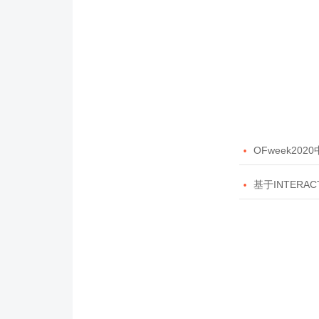

OFweek20

基于INTERAC