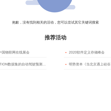
抱歉，没有找到相关的活动，您可以尝试其它关键词搜索
推荐活动
20中国物联网在线展会

2020软件定义存储峰会
TION数据集的自动驾驶预测模型挑战赛

明势资本《当北京遇上硅谷》系列之2