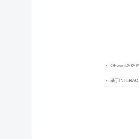

OFweek20

基于INTERAC