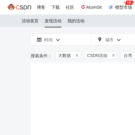
博客
下载
社区
AtomGit
模型市场
活动首页
发现活动
我的活动

时间
城市



大数据
CSDN活动
台湾

