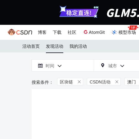
博客
下载
社区
AtomGit
模型市场
活动首页
发现活动
我的活动

时间
城市



区块链
CSDN活动
澳门

