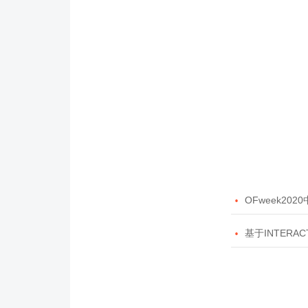

OFweek20

基于INTERAC