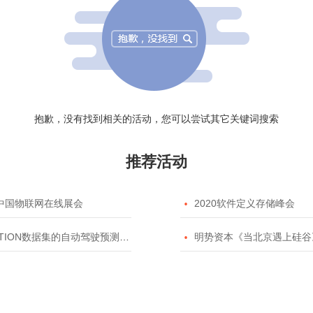
抱歉，没有找到相关的活动，您可以尝试其它关键词搜索
推荐活动
20中国物联网在线展会

2020软件定义存储峰会
TION数据集的自动驾驶预测模型挑战赛

明势资本《当北京遇上硅谷》系列之2