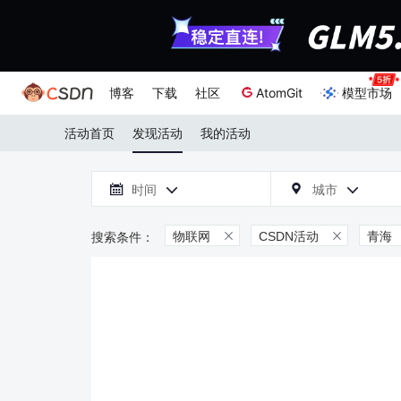
博客
下载
社区
AtomGit
模型市场
活动首页
发现活动
我的活动

时间
城市



物联网
CSDN活动
青海

