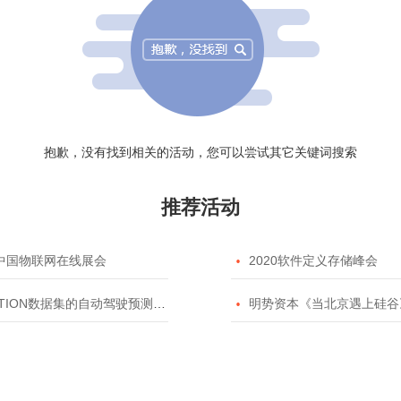
抱歉，没有找到相关的活动，您可以尝试其它关键词搜索
推荐活动
20中国物联网在线展会

2020软件定义存储峰会
TION数据集的自动驾驶预测模型挑战赛

明势资本《当北京遇上硅谷》系列之2