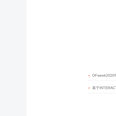

OFweek20

基于INTERAC