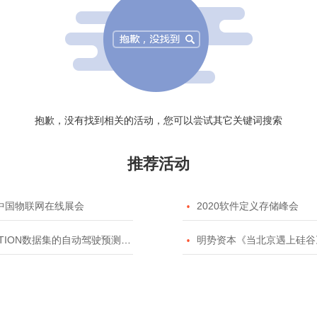
抱歉，没有找到相关的活动，您可以尝试其它关键词搜索
推荐活动
20中国物联网在线展会

2020软件定义存储峰会
TION数据集的自动驾驶预测模型挑战赛

明势资本《当北京遇上硅谷》系列之2