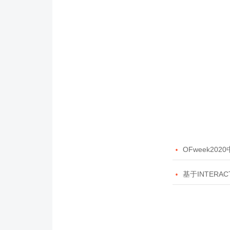

OFweek20

基于INTERAC