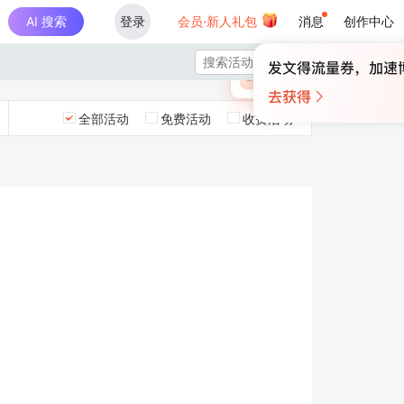
AI 搜索
登录
会员·新人礼包
消息
创作中心
×

未登录
🎁
￥30
登录领取最高
算力币
全部活动
免费活动
收费活动