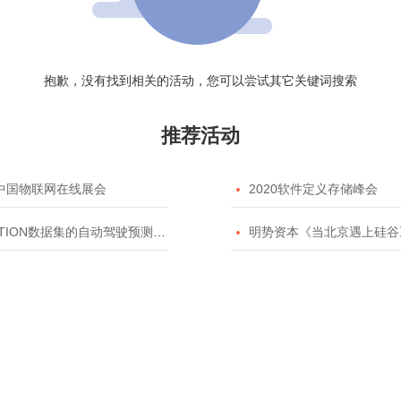
抱歉，没有找到相关的活动，您可以尝试其它关键词搜索
推荐活动
20中国物联网在线展会

2020软件定义存储峰会
TION数据集的自动驾驶预测模型挑战赛

明势资本《当北京遇上硅谷》系列之2