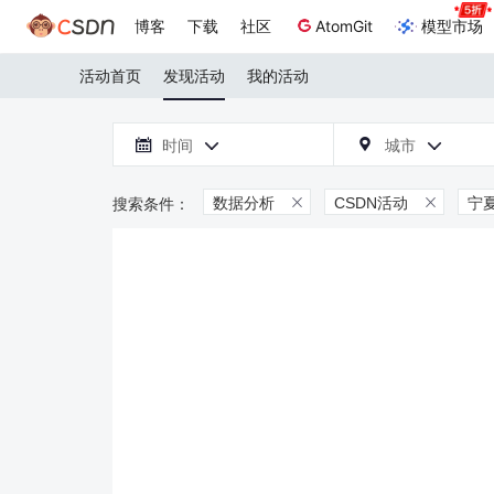
博客
下载
社区
AtomGit
模型市场
活动首页
发现活动
我的活动

时间
城市



数据分析
CSDN活动
宁

