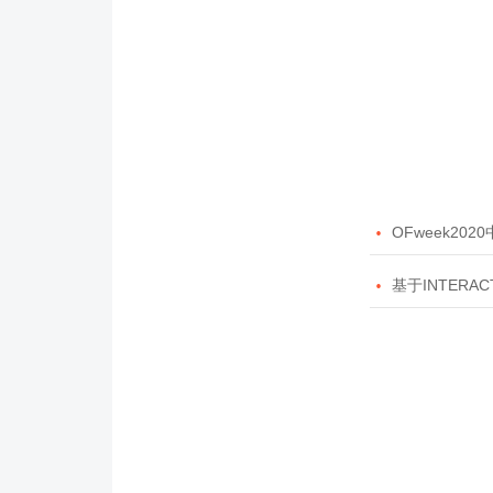

OFweek20

基于INTERAC