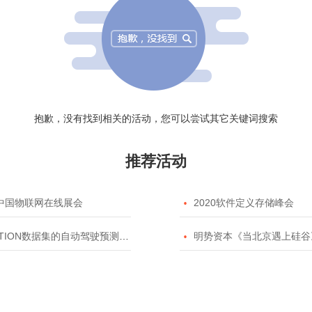
抱歉，没有找到相关的活动，您可以尝试其它关键词搜索
推荐活动
20中国物联网在线展会

2020软件定义存储峰会
TION数据集的自动驾驶预测模型挑战赛

明势资本《当北京遇上硅谷》系列之2