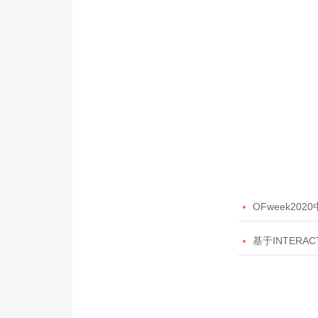

OFweek20

基于INTERAC