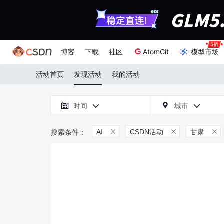
博客
下载
社区
AtomGit
模型市场
活动首页
发现活动
我的活动

时间
城市



AI
CSDN活动
甘肃


