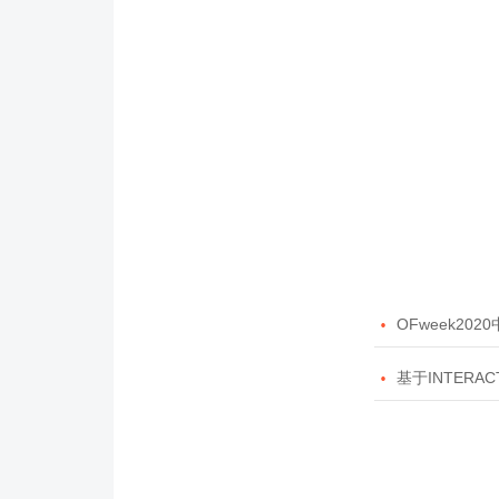

OFweek20

基于INTERAC