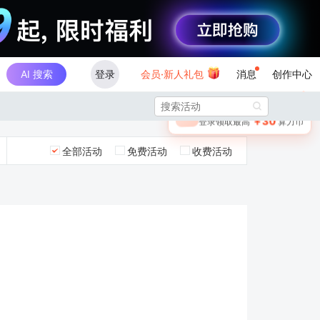
AI 搜索
登录
会员·新人礼包
消息
创作中心
×

未登录
🎁
￥30
登录领取最高
算力币
全部活动
免费活动
收费活动