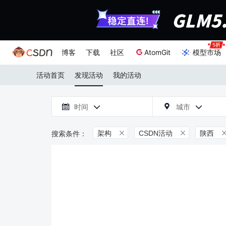
博客
下载
社区
AtomGit
模型市场
活动首页
发现活动
我的活动

时间
城市



架构
CSDN活动
陕西

