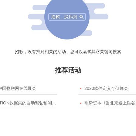
抱歉，没有找到相关的活动，您可以尝试其它关键词搜索
推荐活动
20中国物联网在线展会

2020软件定义存储峰会
TION数据集的自动驾驶预测模型挑战赛

明势资本《当北京遇上硅谷》系列之2