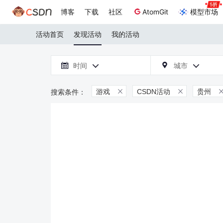
博客
下载
社区
AtomGit
模型市场
活动首页
发现活动
我的活动

时间
城市



游戏
CSDN活动
贵州

