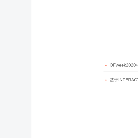

OFweek20

基于INTERAC