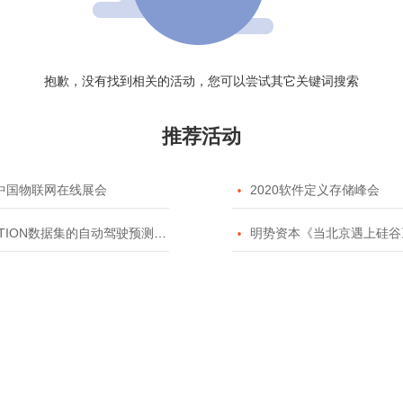
抱歉，没有找到相关的活动，您可以尝试其它关键词搜索
推荐活动
20中国物联网在线展会

2020软件定义存储峰会
TION数据集的自动驾驶预测模型挑战赛

明势资本《当北京遇上硅谷》系列之2