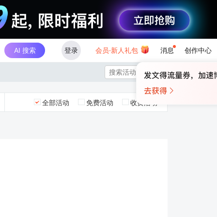
AI 搜索
登录
会员·新人礼包
消息
创作中心

全部活动
免费活动
收费活动