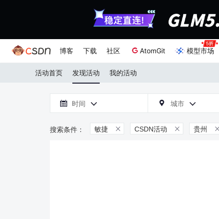
博客
下载
社区
AtomGit
模型市场
活动首页
发现活动
我的活动

时间
城市



敏捷
CSDN活动
贵州

