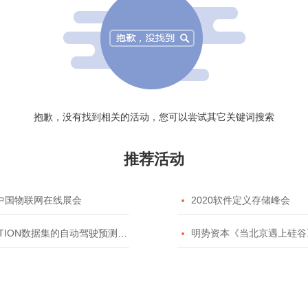
抱歉，没有找到相关的活动，您可以尝试其它关键词搜索
推荐活动
20中国物联网在线展会

2020软件定义存储峰会
TION数据集的自动驾驶预测模型挑战赛

明势资本《当北京遇上硅谷》系列之2