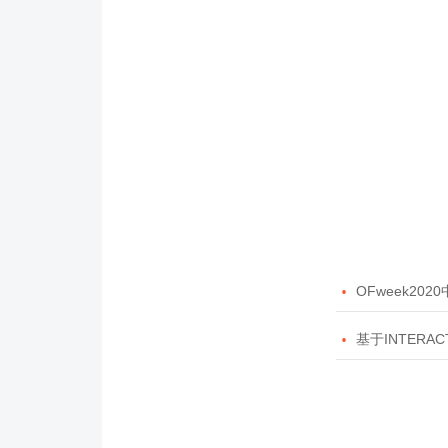

OFweek20

基于INTERAC