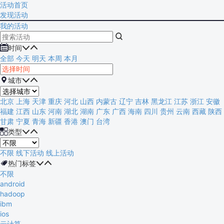
活动首页
发现活动
我的活动


时间


全部
今天
明天
本周
本月

城市


北京
上海
天津
重庆
河北
山西
内蒙古
辽宁
吉林
黑龙江
江苏
浙江
安徽
福建
江西
山东
河南
湖北
湖南
广东
广西
海南
四川
贵州
云南
西藏
陕西
甘肃
宁夏
青海
新疆
香港
澳门
台湾

类型


不限
线下活动
线上活动

热门标签


不限
android
hadoop
ibm
ios
云计算