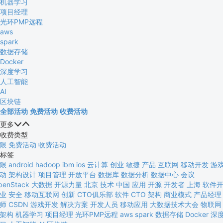
机器学习
项目经理
光环PMP远程
aws
spark
数据存储
Docker
深度学习
人工智能
AI
区块链
全部活动
免费活动
收费活动
更多


收费类型
限
免费活动
收费活动
标签
限
android
hadoop
ibm
ios
云计算
创业
敏捷
产品
互联网
移动开发
游
动
架构设计
项目管理
开放平台
数据库
数据分析
数据中心
会议
penStack
大数据
开源力量
北京
技术
中国
应用
开源
开发者
上海
软件
业
安全
移动互联网
创新
CTO俱乐部
软件
CTO
架构
商业模式
产品经理
师
CSDN
游戏开发
解决方案
开发人员
移动应用
大数据技术大会
物联网
架构
机器学习
项目经理
光环PMP远程
aws
spark
数据存储
Docker
深