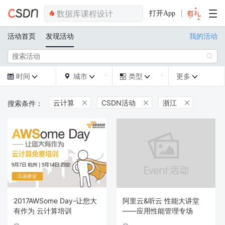
打开App
活动首页
发现活动
我的活动

时间
城市
类型
更多







云计算
CSDN活动
浙江



2017AWSome Day-让您大
阿里云&听云 性能大讲堂
有作为 云计算培训
——应用性能管理专场