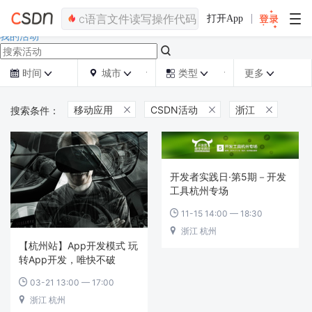
活动首页
打开App
发现活动
我的活动

时间
城市
类型
更多







移动应用
CSDN活动
浙江



开发者实践日·第5期－开发
工具杭州专场
11-15 14:00 — 18:30

浙江 杭州

【杭州站】App开发模式 玩
转App开发，唯快不破
03-21 13:00 — 17:00

浙江 杭州
