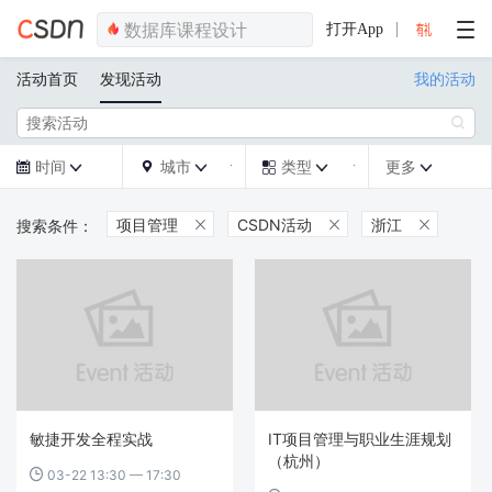
打开App
活动首页
发现活动
我的活动

时间
城市
类型
更多







项目管理
CSDN活动
浙江



敏捷开发全程实战
IT项目管理与职业生涯规划
（杭州）
03-22 13:30 — 17:30
