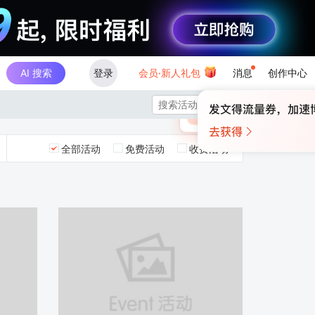
AI 搜索
登录
会员·新人礼包
消息
创作中心
×

未登录
🎁
￥30
登录领取最高
算力币
全部活动
免费活动
收费活动