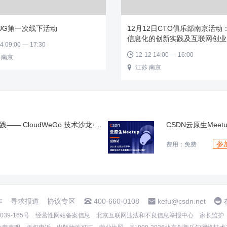
UG第一次线下活动
12月12日CTO俱乐部南京活动
信息化的创新实践及互联网创业
4 09:00 — 17:30
12-12 14:00 — 16:00

 南京
江苏 南京

云原生✖️ AI 时代的微服务架构最佳实践—— CloudWeGo 技术沙龙·北京站
CSDN云原生Meet
参
费用：免费
作
寻求报道
协议专区
400-660-0108
kefu@csdn.net
39-165号
经营性网站备案信息
北京互联网违法和不良信息举报中心
家长监护