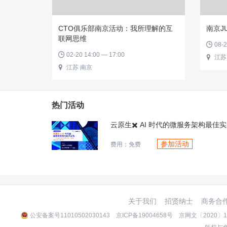
CTO俱乐部南京活动：我所理解的互
南京J
联网思维
08-2

02-20 14:00 — 17:00

江苏

江苏 南京

热门活动
参加活动
费用：免费
关于我们
招贤纳士
商务合
公安备案号11010502030143
京ICP备19004658号
京网文〔2020〕10