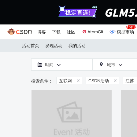
博客
下载
社区
AtomGit
模型市场
活动首页
发现活动
我的活动

时间
城市



互联网
CSDN活动
江苏

