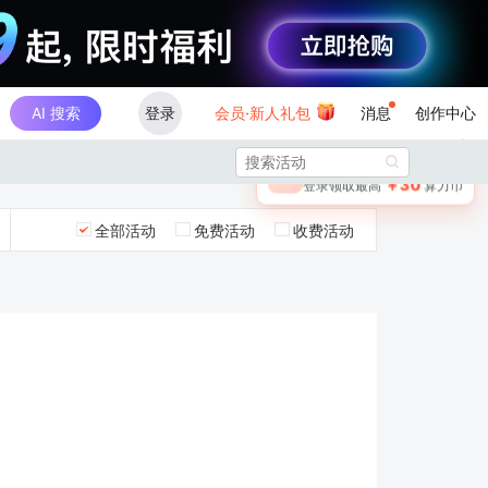
AI 搜索
登录
会员·新人礼包
消息
创作中心
×

未登录
🎁
￥30
登录领取最高
算力币
全部活动
免费活动
收费活动