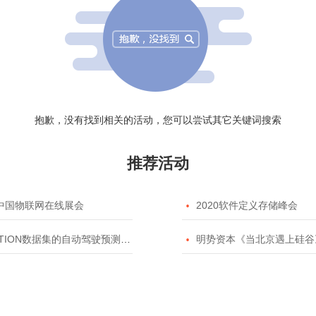
抱歉，没有找到相关的活动，您可以尝试其它关键词搜索
推荐活动
20中国物联网在线展会

2020软件定义存储峰会
TION数据集的自动驾驶预测模型挑战赛

明势资本《当北京遇上硅谷》系列之2