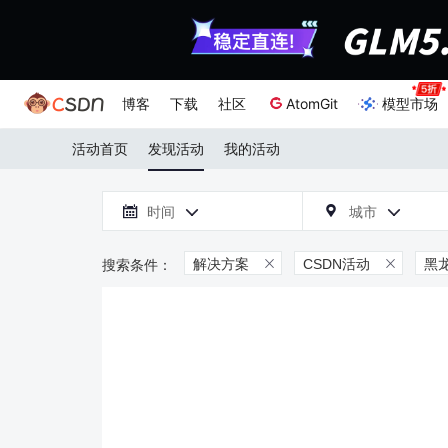
博客
下载
社区
AtomGit
模型市场
活动首页
发现活动
我的活动

时间
城市



解决方案
CSDN活动
黑

