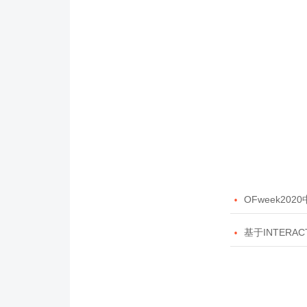

OFweek20

基于INTERAC